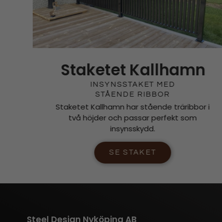
Staketet Kallhamn
INSYNSSTAKET MED
STÅENDE RIBBOR
Staketet Kallhamn har stående träribbor i
två höjder och passar perfekt som
insynsskydd.
SE STAKET
Steel Design Nyköping AB