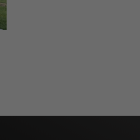
Nödvändiga
Dessa kakor
går inte att
välja bort.
De behövs
för att