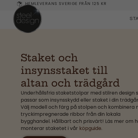
HEMLEVERANS SVERIGE FRÅN 125 KR
ST
Staket och
insynsstaket till
altan och trädgård
Underhållsfria staketstolpar med stilren design
passar som insynsskydd eller staket i din trädgår
Välj modell och färg på stolpen och kombinera
tryckimpregnerade ribbor från din lokala
bygghandel. Hållbart och prisvärt! Läs mer om h
monterar staketet i vår
köpguide
.