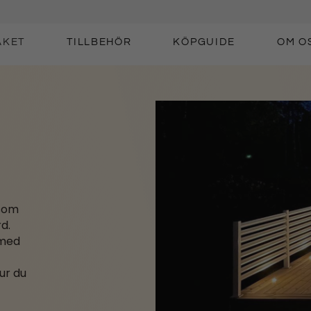
AKET
TILLBEHÖR
KÖPGUIDE
OM O
 som
d.
 med
ur du