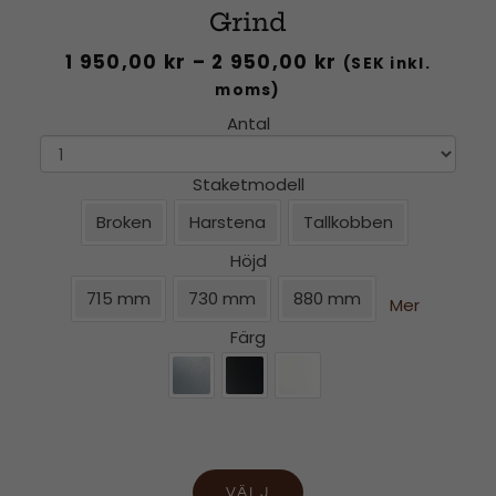
Grind
1 950,00
kr
–
2 950,00
kr
(SEK inkl.
moms)
Antal
Staketmodell
Broken
Harstena
Tallkobben
Höjd
715 mm
730 mm
880 mm
Mer
Färg
VÄLJ