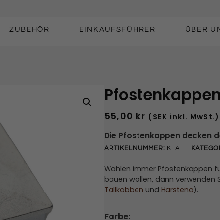
ZUBEHÖR
EINKAUFSFÜHRER
ÜBER U
Pfostenkappe
55,00
kr
(SEK inkl. MwSt.)
Die Pfostenkappen decken de
ARTIKELNUMMER:
K. A.
KATEGOR
Wählen immer Pfostenkappen für 
bauen wollen, dann verwenden 
Tallkobben
und
Harstena
).
Farbe