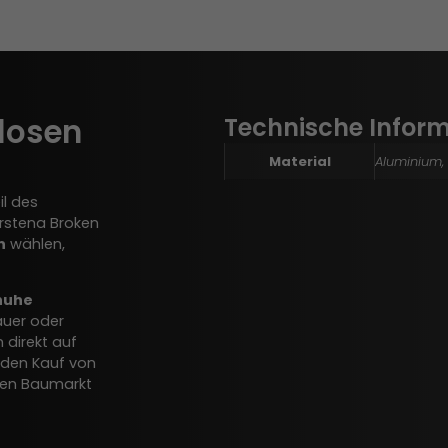
slosen
Technische Infor
Material
Aluminium,
il des
arstena Broken
n
wählen,
huhe
auer oder
 direkt auf
 den Kauf von
alen Baumarkt